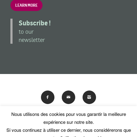
LEARN MORE
Subscribe !
to our
newsletter
Nous utilisons des cookies pour vous garantir la meilleure
En poursuivant votre navigation sur ce site, vous acceptez
expérience sur notre site.
l'utilisation de traceurs (cookies).
Si vous continuez à utiliser ce dernier, nous considérerons que
© Les Amis du National Museum of Women in the Arts
OK
En savoir plus