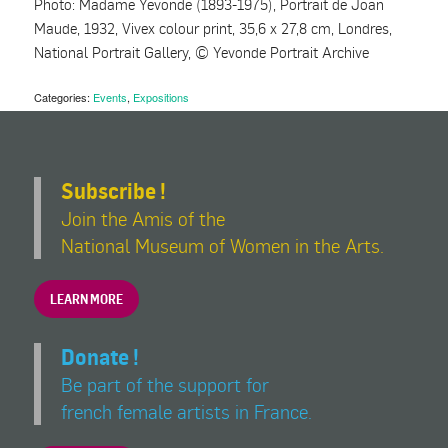
Photo: Madame Yevonde (1893-1975), Portrait de Joan
Maude, 1932, Vivex colour print, 35,6 x 27,8 cm, Londres,
National Portrait Gallery, © Yevonde Portrait Archive
Categories:
Events
,
Expositions
Subscribe !
Join the Amis of the
National Museum of Women in the Arts.
LEARN MORE
Donate !
Be part of the support for
french female artists in France.