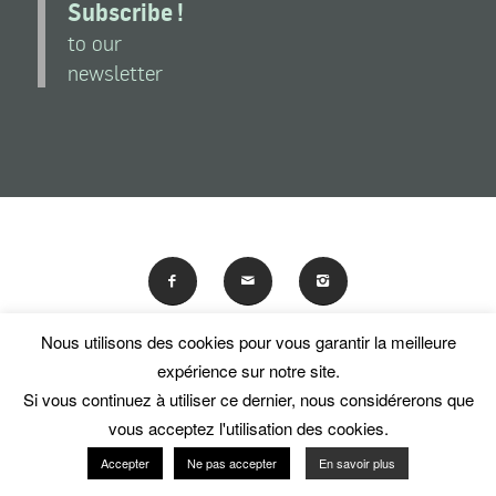
Subscribe !
to our
newsletter
Nous utilisons des cookies pour vous garantir la meilleure
En poursuivant votre navigation sur ce site, vous acceptez
expérience sur notre site.
l'utilisation de traceurs (cookies).
Si vous continuez à utiliser ce dernier, nous considérerons que
© Les Amis du National Museum of Women in the Arts
OK
En savoir plus
vous acceptez l'utilisation des cookies.
Accepter
Ne pas accepter
En savoir plus
Useful links
Terms and conditions of use
Contact