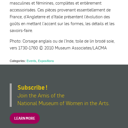
masculines et féminines, complètes et entièrement
accessoirisées. Ces pièces provenant essentiellement de
France, d’Angleterre et d’Italie présentent l’évolution des
goûts en mettant l’accent sur les formes, les détails et les
savoirs-faire.
Photo: Corsage anglais ou de l’Inde, toile de lin brodé soie,
vers 1730-1760 © 2010 Museum Associates/LACMA
Categories:
Events
,
Expositions
Subscribe !
Join the Amis of the
National Museum of Women in the Arts.
LEARN MORE