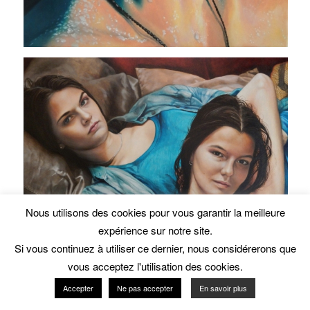
Nous utilisons des cookies pour vous garantir la meilleure
En poursuivant votre navigation sur ce site, vous acceptez
expérience sur notre site.
l'utilisation de traceurs (cookies).
Si vous continuez à utiliser ce dernier, nous considérerons que
OK
En savoir plus
vous acceptez l'utilisation des cookies.
Accepter
Ne pas accepter
En savoir plus