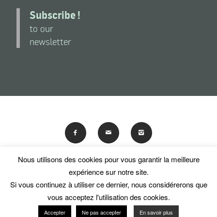
Subscribe !
to our
newsletter
Nous utilisons des cookies pour vous garantir la meilleure
En poursuivant votre navigation sur ce site, vous acceptez
expérience sur notre site.
l'utilisation de traceurs (cookies).
Si vous continuez à utiliser ce dernier, nous considérerons que
© Les Amis du National Museum of Women in the Arts
OK
En savoir plus
vous acceptez l'utilisation des cookies.
Accepter
Ne pas accepter
En savoir plus
Useful links
Terms and conditions of use
Contact